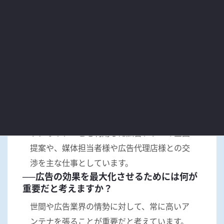
地域の総合広告代理店として 小規模から大規
模までの様々な取り扱いメディアと読売千葉
広告社ならではのマーケティングを活用し、
顧客に合わせた最適なソリューションをご提
案いたします。
──どんな役職で、どんなお仕事をしていま
すか？
業務部に所属しており、役職は副部長です。
ラジオやテレビを利用した広告プランの企画
提案や、媒体担当者様や広告代理店様との交
渉を主な仕事としています。
──広告の効果を最大化させるためには何が
重要だと考えますか？
世間や広告業界の情勢に対して、常に高いア
ンテナを張ることが重要だと考えています。