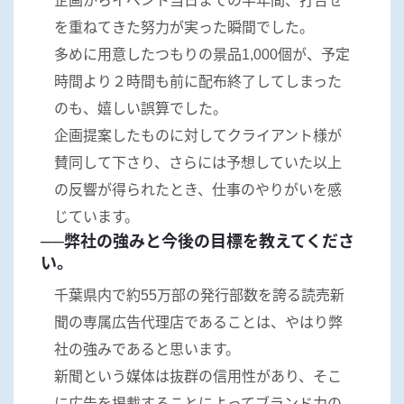
企画からイベント当日までの半年間、打合せ
を重ねてきた努力が実った瞬間でした。
多めに用意したつもりの景品1,000個が、予定
時間より２時間も前に配布終了してしまった
のも、嬉しい誤算でした。
企画提案したものに対してクライアント様が
賛同して下さり、さらには予想していた以上
の反響が得られたとき、仕事のやりがいを感
じています。
──弊社の強みと今後の目標を教えてくださ
い。
千葉県内で約
55万
部の発行部数を誇る読売新
聞の専属広告代理店であることは、やはり弊
社の強みであると思います。
新聞という媒体は抜群の信用性があり、そこ
に広告を掲載することによってブランド力の